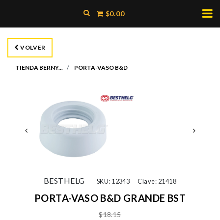
$0.00
VOLVER
TIENDA BERNY...
PORTA-VASO B&D
BESTHELG
SKU: 12343
Clave: 21418
PORTA-VASO B&D GRANDE BST
$18.15