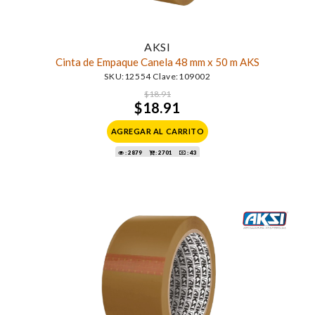
AKSI
Cinta de Empaque Canela 48 mm x 50 m AKS
SKU:12554 Clave:109002
$18.91
$18.91
AGREGAR AL CARRITO
: 2879
: 2701
: 43